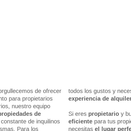
rgullecemos de ofrecer
todos los gustos y nec
nto para propietarios
experiencia de alquiler
rios, nuestro equipo
propiedades de
Si eres
propietario
y b
constante de inquilinos
eficiente
para tus propie
smas. Para los
necesitas
el lugar perf